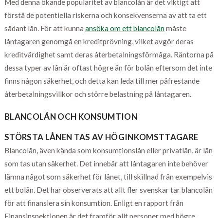
Med denna ökande popularitet av blancolån är det viktigt att
förstå de potentiella riskerna och konsekvenserna av att ta ett
sådant lån. För att kunna
ansöka om ett blancolån
måste
låntagaren genomgå en kreditprövning, vilket avgör deras
kreditvärdighet samt deras återbetalningsförmåga. Räntorna på
dessa typer av lån är oftast högre än för bolån eftersom det inte
finns någon säkerhet, och detta kan leda till mer påfrestande
återbetalningsvillkor och större belastning på låntagaren.
BLANCOLÅN OCH KONSUMTION
STÖRSTA LÅNEN TAS AV HÖGINKOMSTTAGARE
Blancolån, även kända som konsumtionslån eller privatlån, är lån
som tas utan säkerhet. Det innebär att låntagaren inte behöver
lämna något som säkerhet för lånet, till skillnad från exempelvis
ett bolån. Det har observerats att allt fler svenskar tar blancolån
för att finansiera sin konsumtion. Enligt en rapport från
Finansinspektionen är det framför allt personer med högre