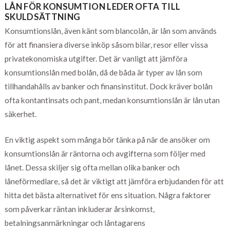
LÅN FÖR KONSUMTION LEDER OFTA TILL
SKULDSÄTTNING
Konsumtionslån, även känt som blancolån, är lån som används
för att finansiera diverse inköp såsom bilar, resor eller vissa
privatekonomiska utgifter. Det är vanligt att jämföra
konsumtionslån med bolån, då de båda är typer av lån som
tillhandahålls av banker och finansinstitut. Dock kräver bolån
ofta kontantinsats och pant, medan konsumtionslån är lån utan
säkerhet.
En viktig aspekt som många bör tänka på när de ansöker om
konsumtionslån är räntorna och avgifterna som följer med
lånet. Dessa skiljer sig ofta mellan olika banker och
låneförmedlare, så det är viktigt att jämföra erbjudanden för att
hitta det bästa alternativet för ens situation. Några faktorer
som påverkar räntan inkluderar årsinkomst,
betalningsanmärkningar och låntagarens