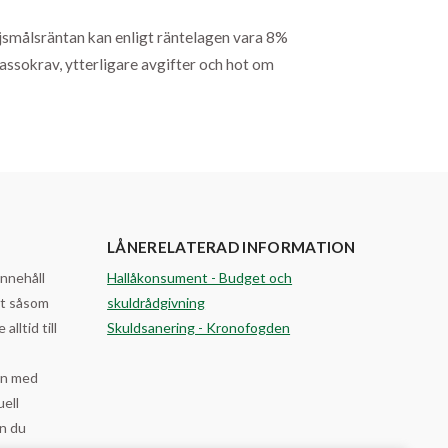
öjsmålsräntan kan enligt räntelagen vara 8%
kassokrav, ytterligare avgifter och hot om
LÅNERELATERAD INFORMATION
innehåll
Hallåkonsument - Budget och
art såsom
skuldrådgivning
alltid till
Skuldsanering - Kronofogden
en med
uell
n du