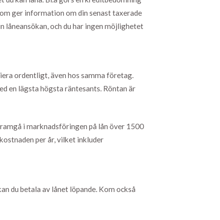
, som ger information om din senast taxerade
in låneansökan, och du har ingen möjlighetet
riera ordentligt, även hos samma företag.
ed en lägsta högsta räntesants. Röntan är
 framgå i marknadsföringen på lån över 1500
kostnaden per år, vilket inkluder
så kan du betala av lånet löpande. Kom också