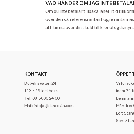
VAD HÄNDER OM JAG INTE BETALAR
Om du inte betalar tillbaka lånet i tid till
över den s.k referensräntan högre ränta måst
att lämna över din skuld till kronofogdsmyn
KONTAKT
ÖPPETT
Döbelnsgatan 24
Vi försök
113 57 Stockholm
inom 24 t
Tel: 08-5000 24 00
bemmanin
Mail: info[at]blancolån.com
Mån-fre: 
Lör: Stän
Sön: Stä