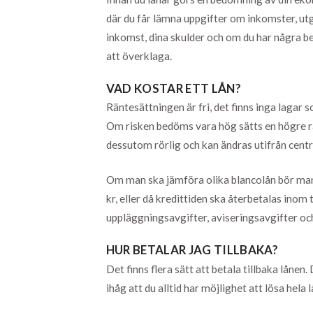
där du får lämna uppgifter om inkomster, utg
inkomst, dina skulder och om du har några be
att överklaga.
VAD KOSTAR ETT LÅN?
Räntesättningen är fri, det finns inga laga
Om risken bedöms vara hög sätts en högre rä
dessutom rörlig och kan ändras utifrån centr
Om man ska jämföra olika blancolån bör man
kr, eller då kredittiden ska återbetalas inom
uppläggningsavgifter, aviseringsavgifter och
HUR BETALAR JAG TILLBAKA?
Det finns flera sätt att betala tillbaka lånen
ihåg att du alltid har möjlighet att lösa hela 