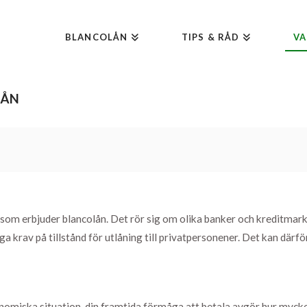
BLANCOLÅN
TIPS & RÅD
VA
LÅN
som erbjuder blancolån. Det rör sig om olika banker och kreditmar
nga krav på tillstånd för utlåning till privatpersonener. Det kan dä
nomiska situation, din framtida förmåga att betala avgör hur mycke