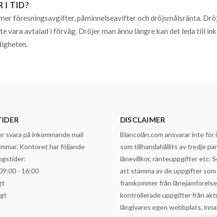
 I TID?
kommer föresningsavgifter, påminnelseavifter och dröjsmålsränta. Dr
e vara avtalad i förväg. Dröjer man ännu längre kan det leda till in
digheten.
IDER
DISCLAIMER
er svara på inkommande mail
Blancolån.com ansvarar inte för 
immar. Kontoret har följande
som tillhandahållits av tredje p
gstider:
lånevillkor, ränteuppgifter etc. Se 
09:00 - 16:00
att stämma av de uppgifter som
gt
framkommer från lånejämförels
ngt
kontrollerade uppgifter från akt
långivares egen webbplats, inna