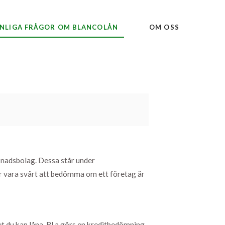
NLIGA FRÅGOR OM BLANCOLÅN
OM OSS
knadsbolag. Dessa står under
rför vara svårt att bedömma om ett företag är
t du kan låna. Bl.a görs en kreditbedömning