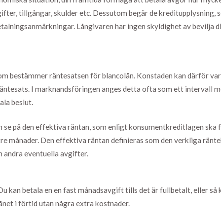
ifter, tillgångar, skulder etc. Dessutom begär de kreditupplysning
talningsanmärkningar. Långivaren har ingen skyldighet av bevilja d
r som bestämmer räntesatsen för blancolån. Konstaden kan därför va
ntesats. I marknandsföringen anges detta ofta som ett intervall m
ala beslut.
 se på den effektiva räntan, som enligt konsumentkreditlagen ska
 tre månader. Den effektiva räntan definieras som den verkliga ränte
 andra eventuella avgifter.
. Du kan betala en en fast månadsavgift tills det är fullbetalt, eller 
lånet i förtid utan några extra kostnader.