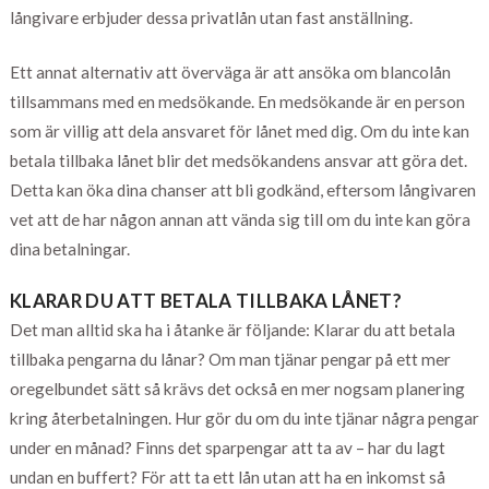
långivare erbjuder dessa privatlån utan fast anställning.
Ett annat alternativ att överväga är att ansöka om blancolån
tillsammans med en medsökande. En medsökande är en person
som är villig att dela ansvaret för lånet med dig. Om du inte kan
betala tillbaka lånet blir det medsökandens ansvar att göra det.
Detta kan öka dina chanser att bli godkänd, eftersom långivaren
vet att de har någon annan att vända sig till om du inte kan göra
dina betalningar.
KLARAR DU ATT BETALA TILLBAKA LÅNET?
Det man alltid ska ha i åtanke är följande: Klarar du att betala
tillbaka pengarna du lånar? Om man tjänar pengar på ett mer
oregelbundet sätt så krävs det också en mer nogsam planering
kring återbetalningen. Hur gör du om du inte tjänar några pengar
under en månad? Finns det sparpengar att ta av – har du lagt
undan en buffert? För att ta ett lån utan att ha en inkomst så