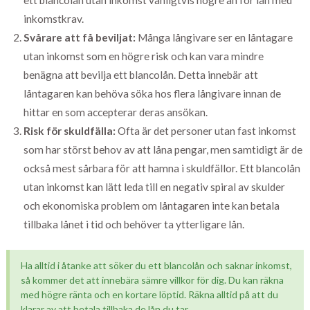
ett blancolån utan inkomst vanligtvis högre än för lån med
inkomstkrav.
Svårare att få beviljat:
Många långivare ser en låntagare
utan inkomst som en högre risk och kan vara mindre
benägna att bevilja ett blancolån. Detta innebär att
låntagaren kan behöva söka hos flera långivare innan de
hittar en som accepterar deras ansökan.
Risk för skuldfälla:
Ofta är det personer utan fast inkomst
som har störst behov av att låna pengar, men samtidigt är de
också mest sårbara för att hamna i skuldfällor. Ett blancolån
utan inkomst kan lätt leda till en negativ spiral av skulder
och ekonomiska problem om låntagaren inte kan betala
tillbaka lånet i tid och behöver ta ytterligare lån.
Ha alltid i åtanke att söker du ett blancolån och saknar inkomst,
så kommer det att innebära sämre villkor för dig. Du kan räkna
med högre ränta och en kortare löptid. Räkna alltid på att du
klarar av att betala tillbaka de lån du tar.