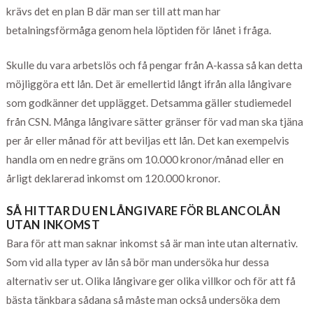
krävs det en plan B där man ser till att man har
betalningsförmåga genom hela löptiden för lånet i fråga.
Skulle du vara arbetslös och få pengar från A-kassa så kan detta
möjliggöra ett lån. Det är emellertid långt ifrån alla långivare
som godkänner det upplägget. Detsamma gäller studiemedel
från CSN. Många långivare sätter gränser för vad man ska tjäna
per år eller månad för att beviljas ett lån. Det kan exempelvis
handla om en nedre gräns om 10.000 kronor/månad eller en
årligt deklarerad inkomst om 120.000 kronor.
SÅ HITTAR DU EN LÅNGIVARE FÖR BLANCOLÅN
UTAN INKOMST
Bara för att man saknar inkomst så är man inte utan alternativ.
Som vid alla typer av lån så bör man undersöka hur dessa
alternativ ser ut. Olika långivare ger olika villkor och för att få
bästa tänkbara sådana så måste man också undersöka dem