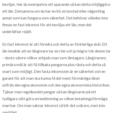
beviljat. Har du exempelvis ett sparande så kan detta möjliggöra
ett lån. Detsamma om du har en bil, en bostad eller någonting
annat som kan fungera som säkerhet. Det behöver således inte
finnas en fast inkomst för att beviljas ett lån, men det
underlättar rejält.
En fast inkomst är att föredra och detta av förklarliga skäl. Ett
lån innebär att en långivare tar en risk och ju högre risk denne tar
– desto sämre villkor erbjuds man som låntagare. Långivarens
primära mål är att få tillbaka pengarna plus ränta och detta så
snart som möjligt. Den fasta inkomsten är en säkerhet och en
garant för att man ska kunna få det mest förmånliga lånet
utifrån den egna ekonomin och den egna ekonomiska historiken.
Tjänar man regelbundet pengar så kan långivaren på ett
tydligare sätt göra en bedömning av vilken betalningsförmåga
man har. Om man saknar inkomst så blir det svårare, men inte
omöjligt.