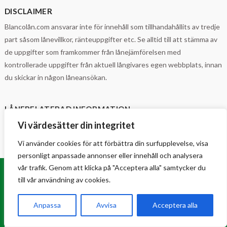
DISCLAIMER
Blancolån.com ansvarar inte för innehåll som tillhandahållits av tredje
part såsom lånevillkor, ränteuppgifter etc. Se alltid till att stämma av
de uppgifter som framkommer från lånejämförelsen med
kontrollerade uppgifter från aktuell långivares egen webbplats, innan
du skickar in någon låneansökan.
LÅNERELATERAD INFORMATION
Vi värdesätter din integritet
Hallåkonsument - Budget och skuldrådgivning
Skuldsanering - Kronofogden
Vi använder cookies för att förbättra din surfupplevelse, visa
personligt anpassade annonser eller innehåll och analysera
vår trafik. Genom att klicka på "Acceptera alla" samtycker du
till vår användning av cookies.
VILLKOR
INTEGRITETSPOLICY
Anpassa
Avvisa
Acceptera alla
Copyright © 2006-2026 | All Rights Reserved | info(at)blancolån.com