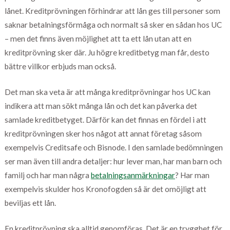
lånet. Kreditprövningen förhindrar att lån ges till personer som
saknar betalningsförmåga och normalt så sker en sådan hos UC
– men det finns även möjlighet att ta ett lån utan att en
kreditprövning sker där. Ju högre kreditbetyg man får, desto
bättre villkor erbjuds man också.
Det man ska veta är att många kreditprövningar hos UC kan
indikera att man sökt många lån och det kan påverka det
samlade kreditbetyget. Därför kan det finnas en fördel i att
kreditprövningen sker hos något att annat företag såsom
exempelvis Creditsafe och Bisnode. I den samlade bedömningen
ser man även till andra detaljer: hur lever man, har man barn och
familj och har man några
betalningsanmärkningar
? Har man
exempelvis skulder hos Kronofogden så är det omöjligt att
beviljas ett lån.
En kreditprövning ska alltid genomföras. Det är en trygghet för