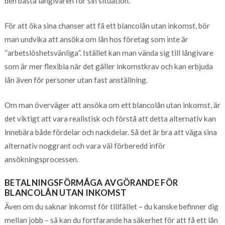
den bästa långivaren för sin situation.
För att öka sina chanser att få ett blancolån utan inkomst, bör
man undvika att ansöka om lån hos företag som inte är
”arbetslöshetsvänliga”. Istället kan man vända sig till långivare
som är mer flexibla när det gäller inkomstkrav och kan erbjuda
lån även för personer utan fast anställning.
Om man överväger att ansöka om ett blancolån utan inkomst, är
det viktigt att vara realistisk och förstå att detta alternativ kan
innebära både fördelar och nackdelar. Så det är bra att väga sina
alternativ noggrant och vara väl förberedd inför
ansökningsprocessen.
BETALNINGSFÖRMÅGA AVGÖRANDE FÖR
BLANCOLÅN UTAN INKOMST
Även om du saknar inkomst för tillfället – du kanske befinner dig
mellan jobb – så kan du fortfarande ha säkerhet för att få ett lån