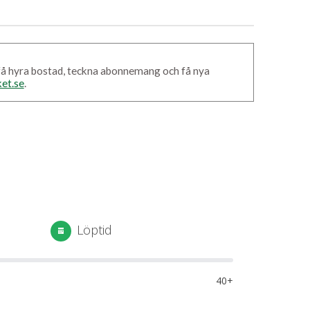
t få hyra bostad, teckna abonnemang och få nya
et.se
.